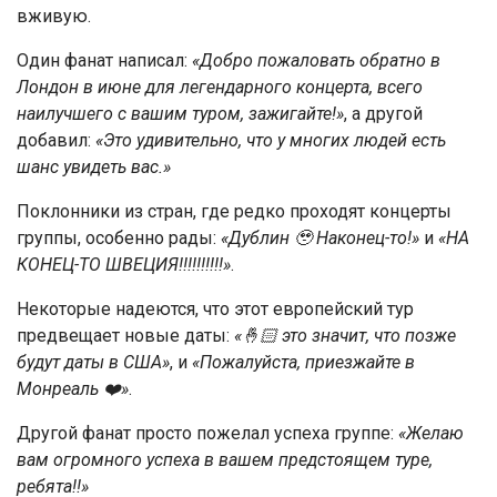
вживую.
Один фанат написал:
«Добро пожаловать обратно в
Лондон в июне для легендарного концерта, всего
наилучшего с вашим туром, зажигайте!»
, а другой
добавил:
«Это удивительно, что у многих людей есть
шанс увидеть вас.»
Поклонники из стран, где редко проходят концерты
группы, особенно рады:
«Дублин 🥹 Наконец-то!»
и
«НА
КОНЕЦ-ТО ШВЕЦИЯ!!!!!!!!!!»
.
Некоторые надеются, что этот европейский тур
предвещает новые даты:
«🤞🏻 это значит, что позже
будут даты в США»
, и
«Пожалуйста, приезжайте в
Монреаль ❤️»
.
Другой фанат просто пожелал успеха группе:
«Желаю
вам огромного успеха в вашем предстоящем туре,
ребята!!»