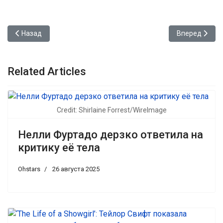
Предыдущий: Билли Айлиш и Джеймс Кэмерон работают над фи
Следующий: Д
Назад
Вперед
Related Articles
Credit: Shirlaine Forrest/WireImage
Нелли Фуртадо дерзко ответила на
критику её тела
Ohstars
26 августа 2025