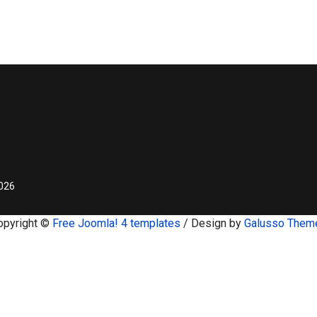
2026
opyright ©
Free Joomla! 4 templates
/ Design by
Galusso Them